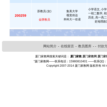
小学语文, 小学
苏教员.(女)
集美大学
一初二数学, 初
200259
视觉传达
历史, 高一高二
本科大一在读
金牌教员
史地理政治
网站简介
-
在线留言
-
教员图库
- -
付款
厦门家教网搜索关键词是：
厦门家教
厦门家教网
厦门家
"厦门家教网——联系电话：15980810401 ——联系QQ：
Copyright 2007-2014 厦门家教网 版权所有 Al