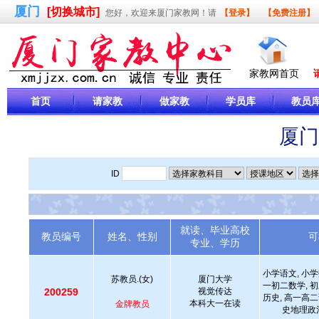
厦门
[切换城市]
您好，欢迎来厦门家教网！请
【登录】
【免费注册】
家教网首页
首页
请家教
做家教
学员库
教员
厦门
ID
就读、毕业高校
教员编号
姓名、性别
可
专业、学历
小学语文, 小学
苏教员.(女)
厦门大学
一初二数学, 初
200259
视觉传达
历史, 高一高二
本科大一在读
金牌教员
史地理政治