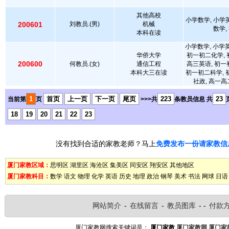
其他高校
小学数学, 小学
200601
刘教员.(男)
机械
数学,
本科在读
小学数学, 小学英
华侨大学
初一初二化学, 
200600
何教员.(女)
通信工程
高三英语, 初一
本科大三在读
初一初二科学, 
社政, 高一高
1
首页
上一页
下一页
尾页
223
23
当前第
页
>>>共
条教员信息 共
18
19
20
21
22
23
没有找到合适的家教老师？马上
免费发布一份请家教信
厦门家教区域：
思明区
湖里区
海沧区
集美区
同安区
翔安区
其他地区
厦门家教科目：
数学
语文
物理
化学
英语
历史
地理
政治
钢琴
美术
书法
网球
日语
网站简介
-
在线留言
-
教员图库
- -
付款
厦门家教网搜索关键词是：
厦门家教
厦门家教网
厦门家