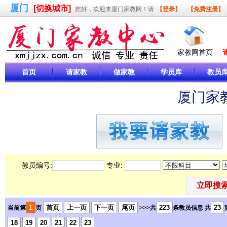
厦门
[切换城市]
您好，欢迎来厦门家教网！请
【登录】
【免费注册】
家教网首页
首页
请家教
做家教
学员库
教员
厦门家
教员编号:
专业:
1
首页
上一页
下一页
尾页
223
23
当前第
页
>>>共
条教员信息 共
18
19
20
21
22
23