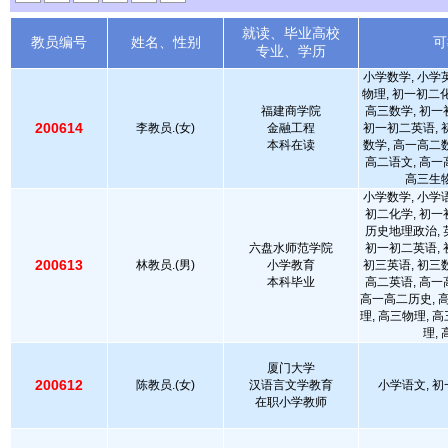
就读、毕业高校
教员编号
姓名、性别
可
专业、学历
小学数学, 小学
物理, 初一初二化
福建商学院
高三数学, 初一
200614
李教员.(女)
金融工程
初一初二英语, 
本科在读
数学, 高一高二
高二语文, 高一
高三生物
小学数学, 小学
初二化学, 初一
历史地理政治, 
六盘水师范学院
初一初二英语, 
200613
林教员.(男)
小学教育
初三英语, 初三
本科毕业
高二英语, 高一
高一高二历史, 
理, 高三物理, 
理,
厦门大学
200612
陈教员.(女)
汉语言文学教育
小学语文, 初
在职小学教师