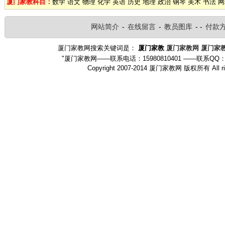
厦门家教科目：
数学
语文
物理
化学
英语
历史
地理
政治
钢琴
美术
书法
网
网站简介
-
在线留言
-
教员图库
- -
付款
厦门家教网搜索关键词是：
厦门家教
厦门家教网
厦门家
"厦门家教网——联系电话：15980810401 ——联系QQ：
Copyright 2007-2014 厦门家教网 版权所有 Al